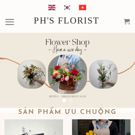
Chuyển
đến
PH'S FLORIST
nội
dung
SẢN PHẨM ƯU CHUỘNG