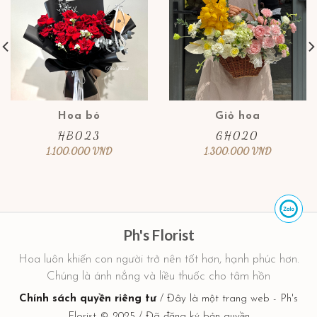
Hoa bó
Giỏ hoa
HB023
GH020
1.100.000
VND
1.300.000
VND
Ph's Florist
Hoa luôn khiến con người trở nên tốt hơn, hạnh phúc hơn.
Chúng là ánh nắng và liều thuốc cho tâm hồn
Chính sách quyền riêng tư
/ Đây là một trang web - Ph's
Florist © 2025 / Đã đăng ký bản quyền