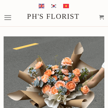
Chuyển
đến
PH'S FLORIST
nội
dung