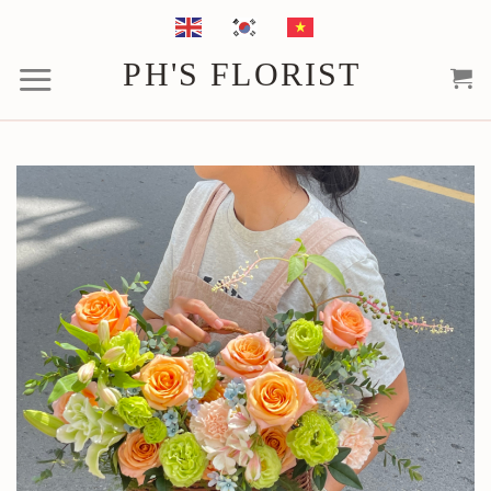
Chuyển
đến
PH'S FLORIST
nội
dung