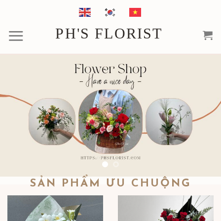
Chuyển
đến
PH'S FLORIST
nội
dung
SẢN PHẨM ƯU CHUỘNG