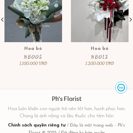
Hoa bó
Hoa bó
HB005
HB013
1.100.000
VND
1.200.000
VND
Ph's Florist
Hoa luôn khiến con người trở nên tốt hơn, hạnh phúc hơn.
Chúng là ánh nắng và liều thuốc cho tâm hồn
Chính sách quyền riêng tư
/ Đây là một trang web - Ph's
Florist © 2025 / Đã đăng ký bản quyền