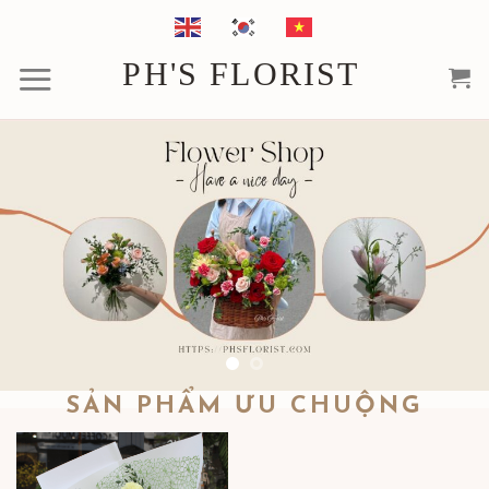
Chuyển
đến
PH'S FLORIST
nội
dung
SẢN PHẨM ƯU CHUỘNG