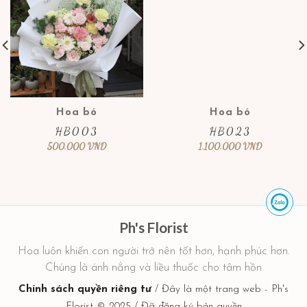
Hoa bó
Hoa bó
HB003
HB023
500.000
VND
1.100.000
VND
Ph's Florist
Hoa luôn khiến con người trở nên tốt hơn, hạnh phúc hơn.
Chúng là ánh nắng và liều thuốc cho tâm hồn
Chính sách quyền riêng tư
/ Đây là một trang web - Ph's
Florist © 2025 / Đã đăng ký bản quyền