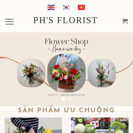
Chuyển
đến
PH'S FLORIST
nội
dung
SẢN PHẨM ƯU CHUỘNG