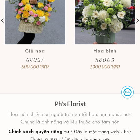
Giỏ hoa
Hoa bình
GH027
HB003
500.000
VND
1.300.000
VND
Ph's Florist
Hoa luôn khiến con người trở nên tốt hơn, hạnh phúc hơn.
Chúng là ánh nắng và liều thuốc cho tâm hồn
Chính sách quyền riêng tư
/ Đây là một trang web - Ph's
Florist © 2025 / Đã đăng ký bản quyền