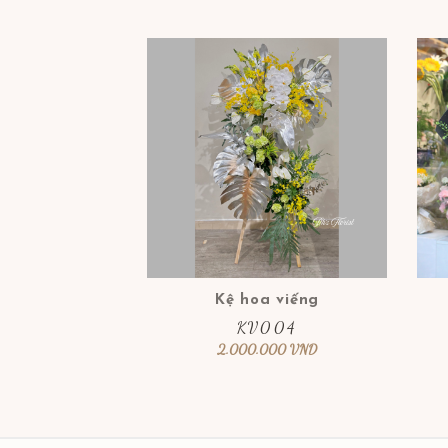
Kệ hoa viếng
KV004
2.000.000
VND