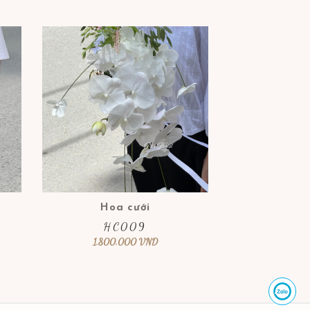
Hoa cưới
HC009
1.800.000
VND