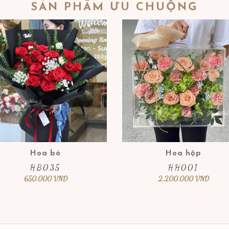
SẢN PHẨM ƯU CHUỘNG
Hoa bó
Hoa hộp
HB035
HH001
650.000
VND
2.200.000
VND