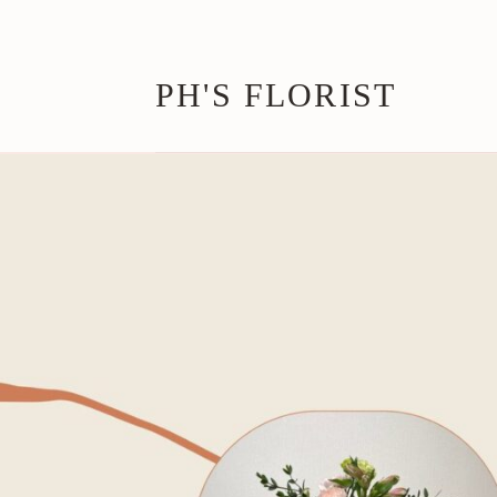
Chuyển
đến
nội
PH'S FLORIST
dung